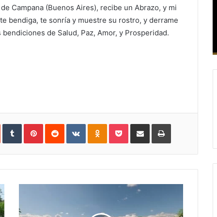
 de Campana (Buenos Aires), recibe un Abrazo, y mi
te bendiga, te sonría y muestre su rostro, y derrame
s bendiciones de Salud, Paz, Amor, y Prosperidad.
In
StumbleUpon
Tumblr
Pinterest
Reddit
VKontakte
Odnoklassniki
Pocket
Compartir
Imprimir
vía
e-
mail