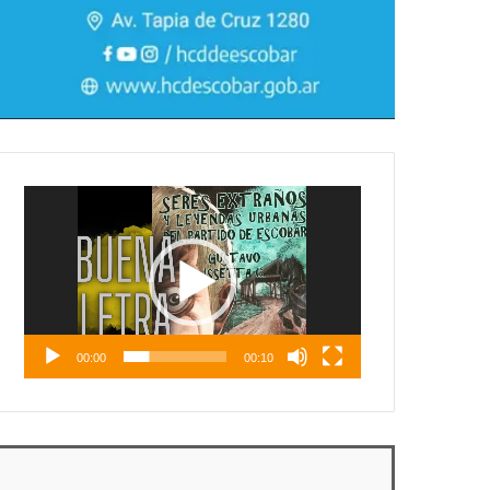
Reproductor
de
vídeo
00:00
00:10