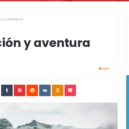
ón y aventura
ción y aventura
686
In
StumbleUpon
Tumblr
Pinterest
Reddit
VKontakte
Odnoklassniki
Pocket