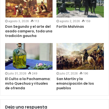
agosto 3, 2026
113
agosto 2, 2026
159
Don Segundo y el arte del
Fortín Malvinas
asado campero, toda una
tradición gaucha
julio 31, 2026
249
julio 27, 2026
196
El Culto a la Pachamama:
San Martín y la
mito Quechua y rituales
emancipación de los
de ofrenda
pueblos
Deja una respuesta