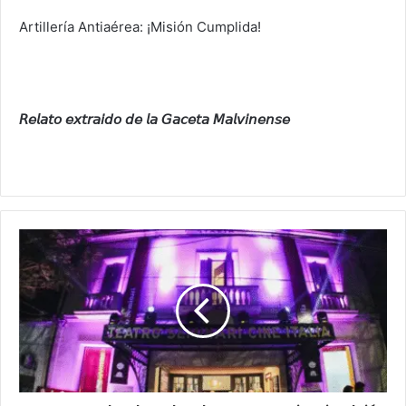
Artillería Antiaérea: ¡Misión Cumplida!
𝘙𝘦𝘭𝘢𝘵𝘰
𝘦𝘹𝘵𝘳𝘢𝘪𝘥𝘰
𝘥𝘦
𝘭𝘢
𝘎𝘢𝘤𝘦𝘵𝘢
𝘔𝘢𝘭𝘷𝘪𝘯𝘦𝘯𝘴𝘦