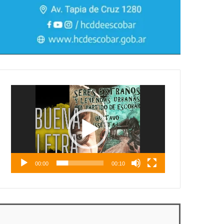
Reproductor
de
vídeo
00:00
00:10