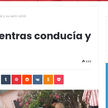
a y su auto volcó
entras conducía y
449
In
StumbleUpon
Tumblr
Pinterest
Reddit
VKontakte
Odnoklassniki
Pocket