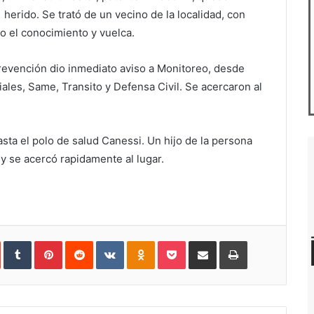
herido. Se trató de un vecino de la localidad, con
do el conocimiento y vuelca.
evención dio inmediato aviso a Monitoreo, desde
iales, Same, Transito y Defensa Civil. Se acercaron al
asta el polo de salud Canessi. Un hijo de la persona
y se acercó rapidamente al lugar.
In
StumbleUpon
Tumblr
Pinterest
Reddit
VKontakte
Odnoklassniki
Pocket
Compartir
Imprimir
vía
e-
mail