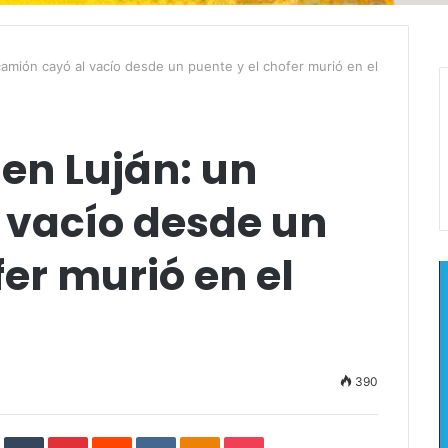
camión cayó al vacío desde un puente y el chofer murió en el
 en Luján: un
 vacío desde un
fer murió en el
390
In
StumbleUpon
Tumblr
Pinterest
Reddit
VKontakte
Odnoklassniki
Pocket