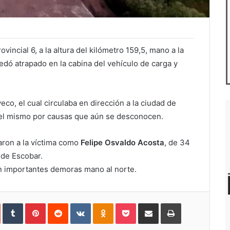
rovincial 6, a la altura del kilómetro 159,5, mano a la
edó atrapado en la cabina del vehículo de carga y
co, el cual circulaba en dirección a la ciudad de
del mismo por causas que aún se desconocen.
caron a la víctima como
Felipe Osvaldo Acosta
, de 34
 de Escobar.
n importantes demoras mano al norte.
In
StumbleUpon
Tumblr
Pinterest
Reddit
VKontakte
Odnoklassniki
Pocket
Compartir
Imprimir
vía
e-
mail