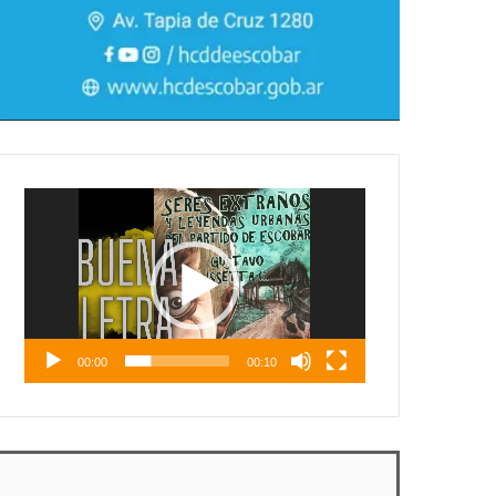
Reproductor
de
vídeo
00:00
00:10