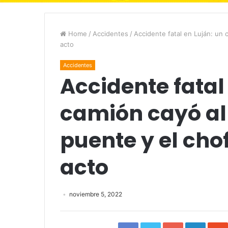
Home
/
Accidentes
/
Accidente fatal en Luján: un 
acto
Accidentes
Accidente fatal
camión cayó al
puente y el cho
acto
noviembre 5, 2022
Facebook
Twitter
Google+
Linked