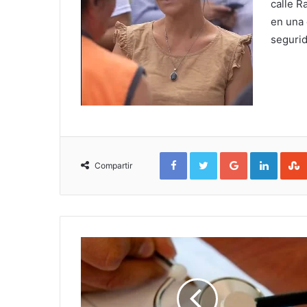
calle 
en una
segurid
Facebook
Twitter
Google+
Linked
Compartir