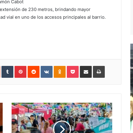
Ramón Cabot
 extensión de 230 metros, brindando mayor
ad vial en uno de los accesos principales al barrio.
In
StumbleUpon
Tumblr
Pinterest
Reddit
VKontakte
Odnoklassniki
Pocket
Compartir
Imprimir
vía
e-
mail