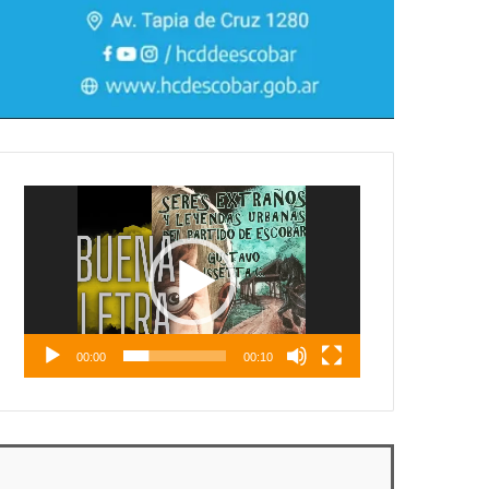
Reproductor
de
vídeo
00:00
00:10