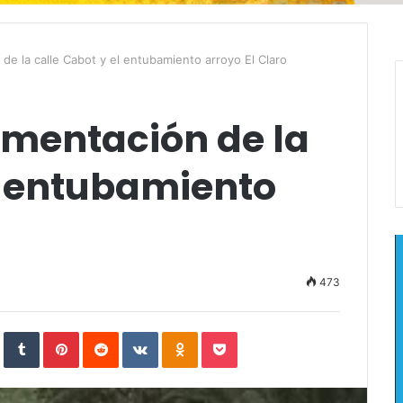
de la calle Cabot y el entubamiento arroyo El Claro
imentación de la
l entubamiento
473
In
StumbleUpon
Tumblr
Pinterest
Reddit
VKontakte
Odnoklassniki
Pocket