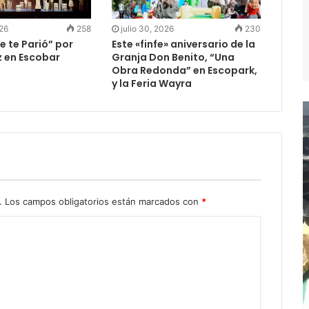
026
258
julio 30, 2026
230
e te Parió” por
Este «finfe» aniversario de la
z en Escobar
Granja Don Benito, “Una
Obra Redonda” en Escopark,
y la Feria Wayra
.
Los campos obligatorios están marcados con
*