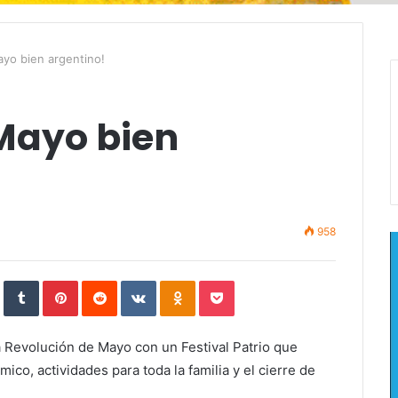
yo bien argentino!
 Mayo bien
958
In
StumbleUpon
Tumblr
Pinterest
Reddit
VKontakte
Odnoklassniki
Pocket
a Revolución de Mayo con un Festival Patrio que
ico, actividades para toda la familia y el cierre de