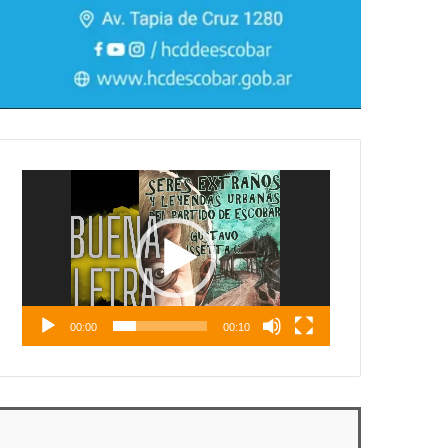
Reproductor
de
vídeo
00:00
00:10