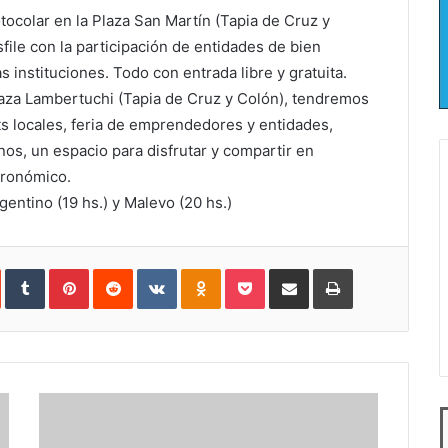
tocolar en la Plaza San Martín (Tapia de Cruz y
file con la participación de entidades de bien
s instituciones. Todo con entrada libre y gratuita.
 Plaza Lambertuchi (Tapia de Cruz y Colón), tendremos
ets locales, feria de emprendedores y entidades,
nos, un espacio para disfrutar y compartir en
tronómico.
entino (19 hs.) y Malevo (20 hs.)
In
StumbleUpon
Tumblr
Pinterest
Reddit
VKontakte
Odnoklassniki
Pocket
Compartir
Imprimir
vía
e-
mail