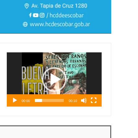
Reproductor
de
vídeo
00:00
00:10