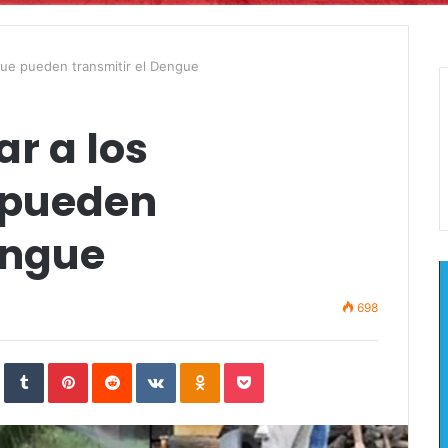
que pueden transmitir el Dengue
r a los
 pueden
engue
698
In
StumbleUpon
Tumblr
Pinterest
Reddit
VKontakte
Odnoklassniki
Pocket