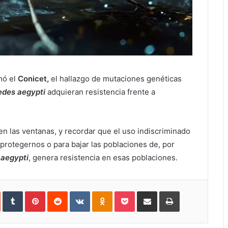
mó el
Conicet,
el hallazgo de mutaciones genéticas
edes aegypti
adquieran resistencia frente a
en las ventanas, y recordar que el uso indiscriminado
protegernos o para bajar las poblaciones de, por
aegypti
, genera resistencia en esas poblaciones.
In
StumbleUpon
Tumblr
Pinterest
Reddit
VKontakte
Odnoklassniki
Pocket
Compartir
Imprimir
vía
e-
mail