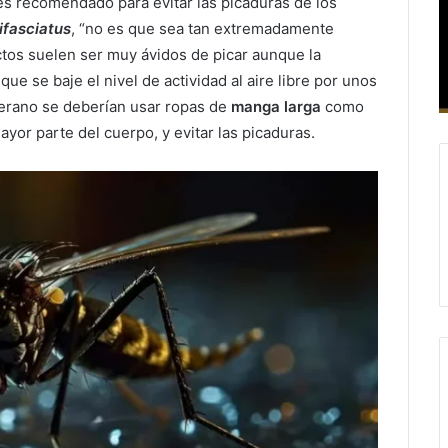
 es recomendado para evitar las picaduras de los
ifasciatus
, “no es que sea tan extremadamente
tos suelen ser muy ávidos de picar aunque la
e se baje el nivel de actividad al aire libre por unos
verano se deberían usar ropas de
manga larga
como
ayor parte del cuerpo, y evitar las picaduras.