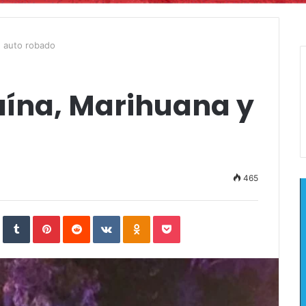
n auto robado
aína, Marihuana y
465
In
StumbleUpon
Tumblr
Pinterest
Reddit
VKontakte
Odnoklassniki
Pocket