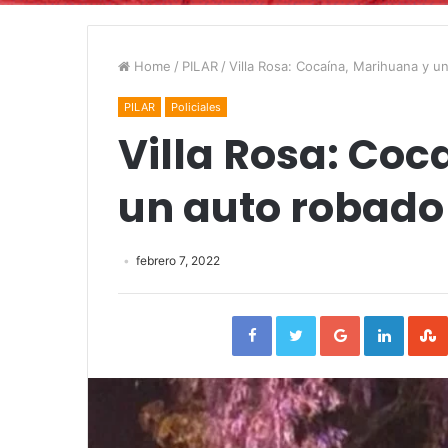
Home
/
PILAR
/
Villa Rosa: Cocaína, Marihuana y u
PILAR
Policiales
Villa Rosa: Coc
un auto robado
febrero 7, 2022
Facebook
Twitter
Google+
Linked