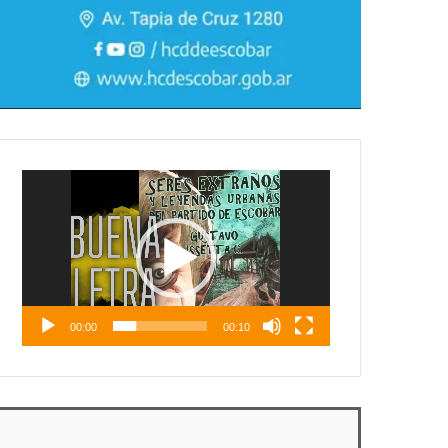
Reproductor
de
vídeo
00:00
00:10