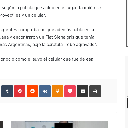
 según la policía que actuó en el lugar, también se
royectiles y un celular.
s agentes comprobaron que además había en la
uana y encontraron un Fiat Siena gris que tenía
nas Argentinas, bajo la caratula “robo agravado”.
onoció como el suyo el celular que fue de esa
In
StumbleUpon
Tumblr
Pinterest
Reddit
VKontakte
Odnoklassniki
Pocket
Compartir
Imprimir
vía
e-
mail