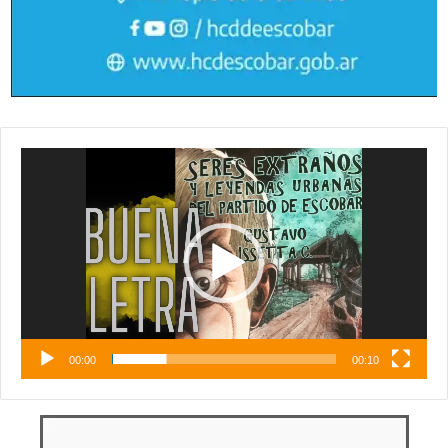
Reproductor
de
vídeo
00:00
00:10