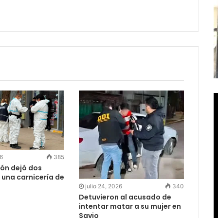
26
385
ión dejó dos
 una carnicería de
julio 24, 2026
340
Detuvieron al acusado de
intentar matar a su mujer en
Savio