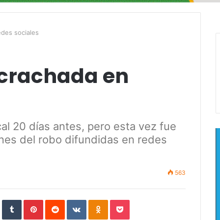
des sociales
scrachada en
al 20 días antes, pero esta vez fue
nes del robo difundidas en redes
563
In
StumbleUpon
Tumblr
Pinterest
Reddit
VKontakte
Odnoklassniki
Pocket