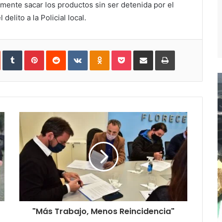
amente sacar los productos sin ser detenida por el
elito a la Policial local.
In
StumbleUpon
Tumblr
Pinterest
Reddit
VKontakte
Odnoklassniki
Pocket
Compartir
Imprimir
vía
e-
mail
"Más Trabajo, Menos Reincidencia"