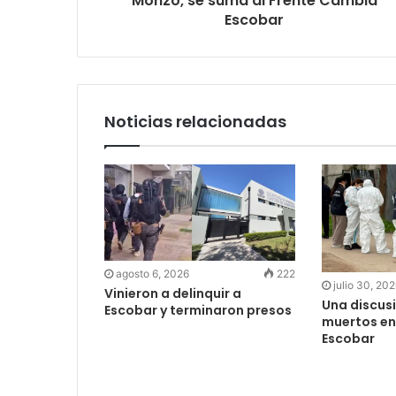
Monzó, se suma al Frente Cambia
Escobar
Noticias relacionadas
agosto 6, 2026
222
julio 30, 20
Vinieron a delinquir a
Una discus
Escobar y terminaron presos
muertos en
Escobar