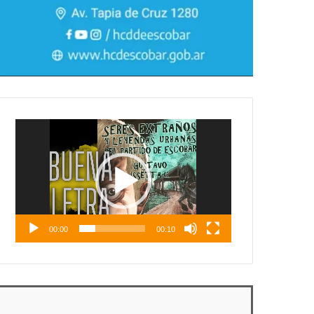
Reproductor
de
vídeo
00:00
00:10