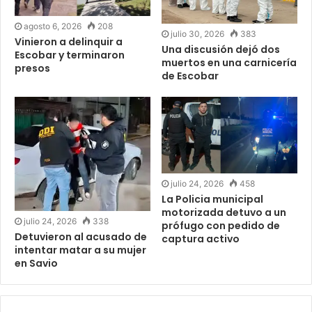
agosto 6, 2026
208
julio 30, 2026
383
Vinieron a delinquir a
Una discusión dejó dos
Escobar y terminaron
muertos en una carnicería
presos
de Escobar
julio 24, 2026
458
La Policia municipal
motorizada detuvo a un
julio 24, 2026
338
prófugo con pedido de
Detuvieron al acusado de
captura activo
intentar matar a su mujer
en Savio