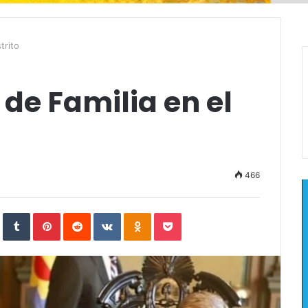
trito
de Familia en el
466
In
StumbleUpon
Tumblr
Pinterest
Reddit
VKontakte
Odnoklassniki
Pocket