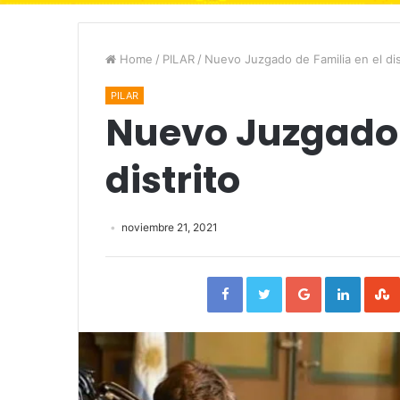
Home
/
PILAR
/
Nuevo Juzgado de Familia en el dis
PILAR
Nuevo Juzgado 
distrito
noviembre 21, 2021
Facebook
Twitter
Google+
Linked