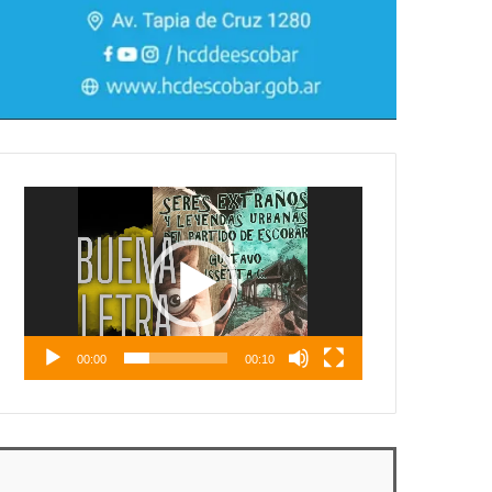
Reproductor
de
vídeo
00:00
00:10