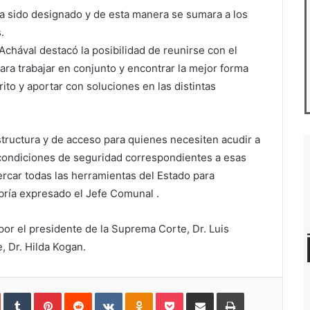
a sido designado y de esta manera se sumara a los
s.
chával destacó la posibilidad de reunirse con el
a trabajar en conjunto y encontrar la mejor forma
rito y aportar con soluciones en las distintas
structura y de acceso para quienes necesiten acudir a
s condiciones de seguridad correspondientes a esas
car todas las herramientas del Estado para
bría expresado el Jefe Comunal .
por el presidente de la Suprema Corte, Dr. Luis
, Dr. Hilda Kogan.
In
StumbleUpon
Tumblr
Pinterest
Reddit
VKontakte
Odnoklassniki
Pocket
Compartir
Imprimir
vía
e-