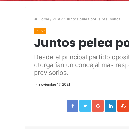
Home
/
PILAR
/
Juntos pelea por la 5ta. banca
PILAR
Juntos pelea po
Desde el principal partido opos
otorgarían un concejal más resp
provisorios.
noviembre 17, 2021
Facebook
Twitter
Google+
Linked