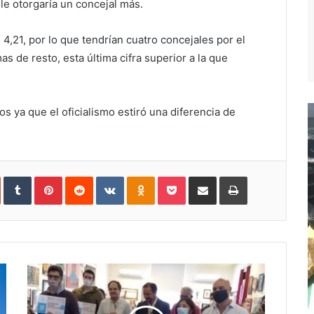
 le otorgaría un concejal más.
4,21, por lo que tendrían cuatro concejales por el
mas de resto, esta última cifra superior a la que
s ya que el oficialismo estiró una diferencia de
In
StumbleUpon
Tumblr
Pinterest
Reddit
VKontakte
Odnoklassniki
Pocket
Compartir
Imprimir
vía
e-
mail