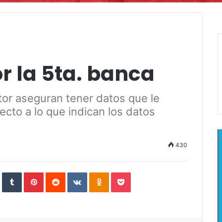
r la 5ta. banca
itor aseguran tener datos que le
ecto a lo que indican los datos
430
In
StumbleUpon
Tumblr
Pinterest
Reddit
VKontakte
Odnoklassniki
Pocket