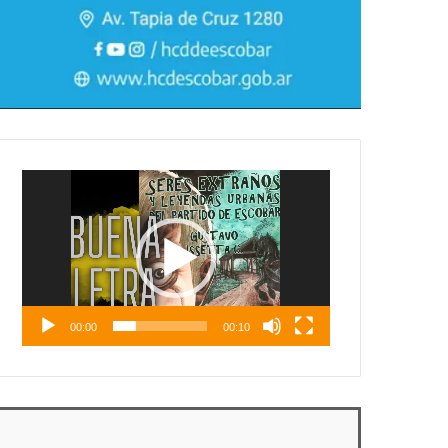
Reproductor
de
vídeo
00:00
00:10