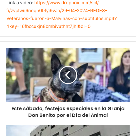
Link a video:
https://www.dropbox.com/scl/
fi/zvplwii9neqn00fyi9vao/29-
04-2024-REDES-
Veteranos-
fueron-a-Malvinas-con-
subtitulos.mp4?
rlkey=
16fbccuxjn8bmbivuthht7jhl&dl=0
Este sábado, festejos especiales en la Granja
Don Benito por el Día del Animal