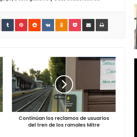
In
StumbleUpon
Tumblr
Pinterest
Reddit
VKontakte
Odnoklassniki
Pocket
Compartir
Imprimir
vía
e-
mail
Continúan los reclamos de usuarios
del tren de los ramales Mitre