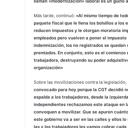
llaman «modernización» laboral es un guiño a
Más tarde, continuó:
«Al mismo tiempo de todo
paquete fiscal que le llena los bolsillos a los
reducen impuestos y le otorgan moratoria imp
empleados pero vuelven a poner el impuesto a
indemnización, los no registrados se quedan s
premiados. En conjunto, esto es el comienzo 
trabajadora, destruyendo su poder adquisiti
organización»
Sobre las movilizaciones contra la legislación, 
convocado para hoy porque la CGT decidió neg
espalda a los trabajadores, desde la izquierd
independientes rechazamos este ataque en las
convoquen a movilizar. Que se apuren cuánto 
este gobierno va a ser en las calles y ellos 
las y los trabajadores les vamos cobrar cada 