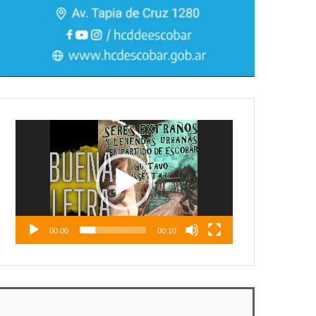
Reproductor
de
vídeo
00:00
00:10