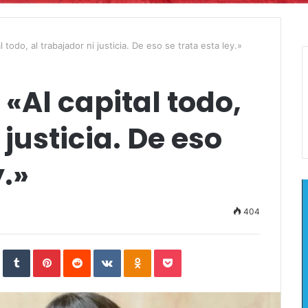
l todo, al trabajador ni justicia. De eso se trata esta ley.»
 «Al capital todo,
 justicia. De eso
y.»
404
In
StumbleUpon
Tumblr
Pinterest
Reddit
VKontakte
Odnoklassniki
Pocket