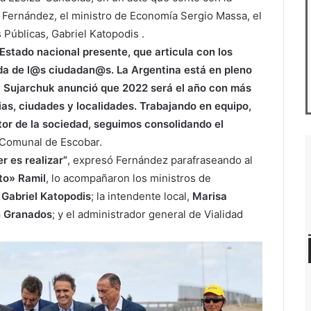
o
Fernández, el ministro de Economía Sergio Massa, el
s Públicas,
Gabriel
Katopodis
.
stado nacional presente, que articula con los
ida de l@s ciudadan@s. La Argentina está en pleno
l Sujarchuk
anunció que 2022 será el año con más
cias, ciudades y localidades. Trabajando en equipo,
or de la sociedad, seguimos consolidando el
 Comunal de Escobar.
r es realizar”
, expresó Fernández parafraseando al
to» Ramil
, lo acompañaron los ministros de
,
Gabriel Katopodis
; la intendente local,
Marisa
 Granados
; y el administrador general de Vialidad