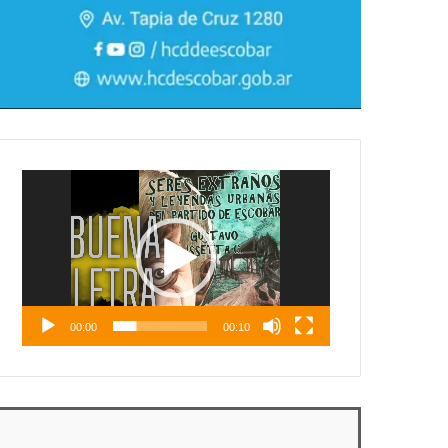
Reproductor
de
vídeo
00:00
00:10