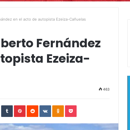
rnández en el acto de autopista Ezeiza-Cañuelas
lberto Fernández
utopista Ezeiza-
463
In
StumbleUpon
Tumblr
Pinterest
Reddit
VKontakte
Odnoklassniki
Pocket