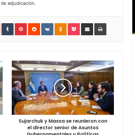
 de adjudicación.
In
StumbleUpon
Tumblr
Pinterest
Reddit
VKontakte
Odnoklassniki
Pocket
Compartir
Imprimir
vía
e-
mail
Sujarchuk y Massa se reunieron con
el director senior de Asuntos
Gubernamentales y Políticas