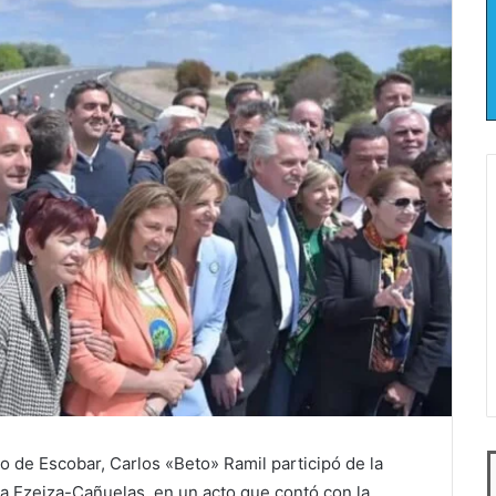
no de Escobar, Carlos «Beto» Ramil participó de la
a Ezeiza-Cañuelas, en un acto que contó con la