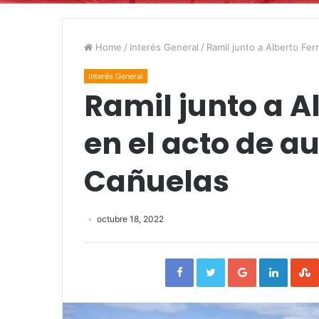
Home
/
Interés General
/
Ramil junto a Alberto Fe
Interés General
Ramil junto a A
en el acto de a
Cañuelas
octubre 18, 2022
Facebook
Twitter
Google+
Linked