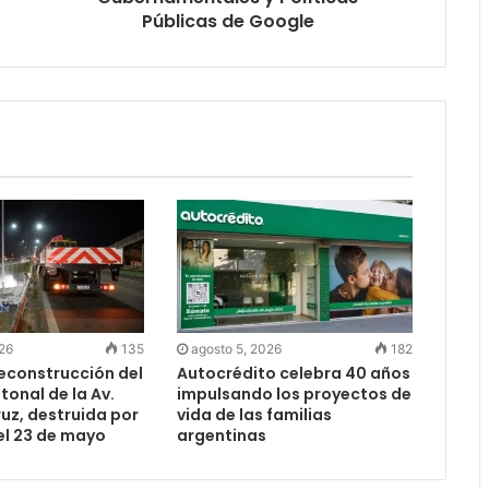
Públicas de Google
026
135
agosto 5, 2026
182
reconstrucción del
Autocrédito celebra 40 años
onal de la Av.
impulsando los proyectos de
uz, destruida por
vida de las familias
el 23 de mayo
argentinas