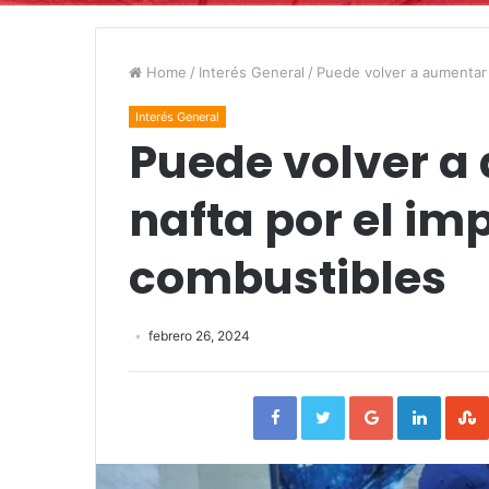
Home
/
Interés General
/
Puede volver a aumentar 
Interés General
Puede volver a
nafta por el im
combustibles
febrero 26, 2024
Facebook
Twitter
Google+
Linked