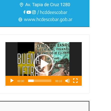
Reproductor
de
vídeo
00:00
00:10