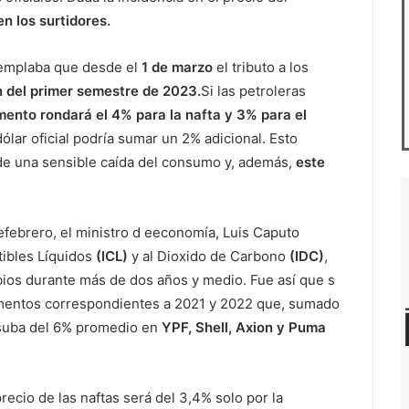
 los surtidores.
templaba que desde el
1 de marzo
el tributo a los
n del primer semestre de 2023.
Si las petroleras
mento rondará el 4% para la nafta y 3% para el
ólar oficial podría sumar un 2% adicional. Esto
de una sensible caída del consumo y, además,
este
febrero, el ministro d eeconomía, Luis Caputo
ibles Líquidos
(ICL)
y al Dioxido de Carbono
(IDC)
,
os durante más de dos años y medio. Fue así que s
aumentos correspondientes a 2021 y 2022 que, sumado
 suba del 6% promedio en
YPF, Shell, Axion y Puma
precio de las naftas será del 3,4% solo por la