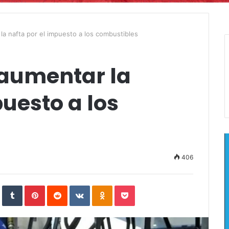
la nafta por el impuesto a los combustibles
 aumentar la
puesto a los
406
In
StumbleUpon
Tumblr
Pinterest
Reddit
VKontakte
Odnoklassniki
Pocket