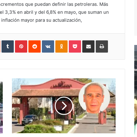
incrementos que puedan definir las petroleras. Más
el 3,3% en abril y del 6,8% en mayo, que suman un
inflación mayor para su actualización,
In
StumbleUpon
Tumblr
Pinterest
Reddit
VKontakte
Odnoklassniki
Pocket
Compartir
Imprimir
vía
e-
mail