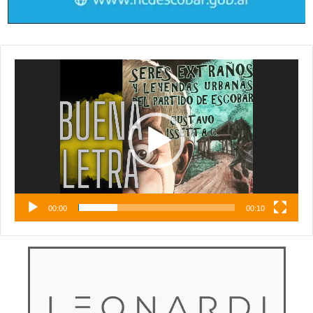
Reproductor
de
vídeo
00:00
00:10