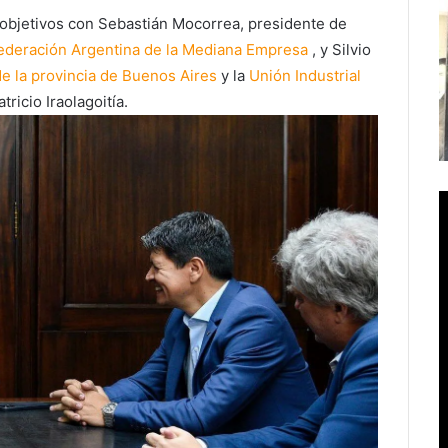
bjetivos con Sebastián Mocorrea, presidente de
deración Argentina de la Mediana Empresa
, y Silvio
e la provincia de Buenos Aires
y la
Unión Industrial
atricio Iraolagoitía.