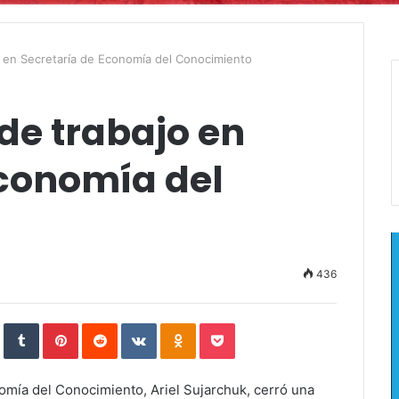
 en Secretaría de Economía del Conocimiento
de trabajo en
Economía del
436
In
StumbleUpon
Tumblr
Pinterest
Reddit
VKontakte
Odnoklassniki
Pocket
omía del Conocimiento, Ariel Sujarchuk, cerró una