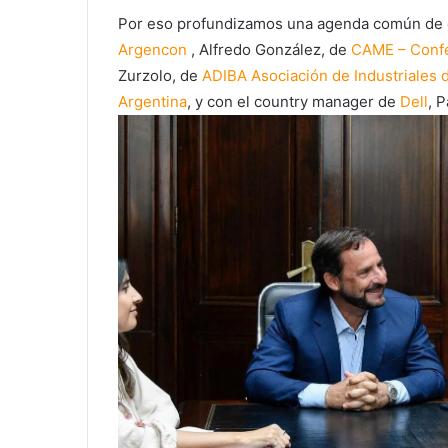
Por eso profundizamos una agenda común de o
Argencon
, Alfredo González, de
CAME – Confe
Zurzolo, de
ADIBA Asociación de Industriales d
Argentina
, y con el country manager de
Dell
, P