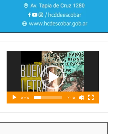
Reproductor
de
vídeo
00:00
00:10