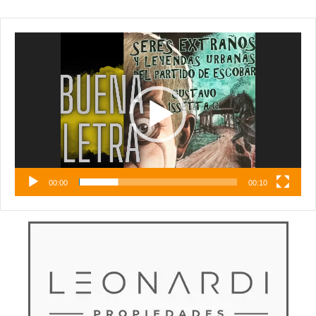
Reproductor
de
vídeo
00:00
00:10