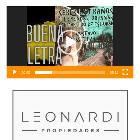
Reproductor
de
vídeo
00:00
00:10