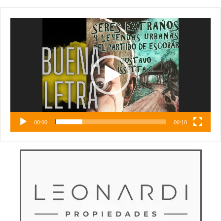
Reproductor
de
vídeo
00:00
00:10