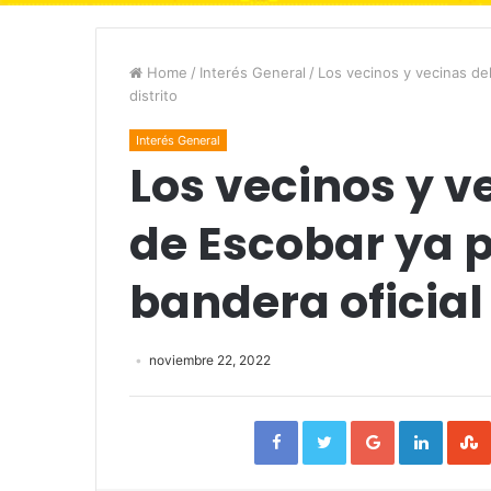
Home
/
Interés General
/
Los vecinos y vecinas del
distrito
Interés General
Los vecinos y v
de Escobar ya p
bandera oficial 
noviembre 22, 2022
Facebook
Twitter
Google+
Linked