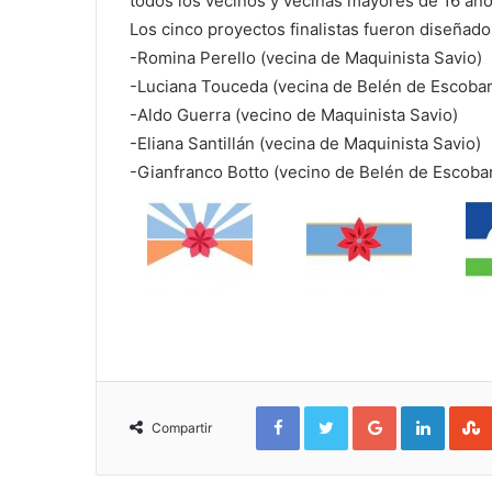
todos los vecinos y vecinas mayores de 16 año
Los cinco proyectos finalistas fueron diseñado
-Romina Perello (vecina de Maquinista Savio)
-Luciana Touceda (vecina de Belén de Escobar
-Aldo Guerra (vecino de Maquinista Savio)
-Eliana Santillán (vecina de Maquinista Savio)
-Gianfranco Botto (vecino de Belén de Escoba
Facebook
Twitter
Google+
Linked
Compartir