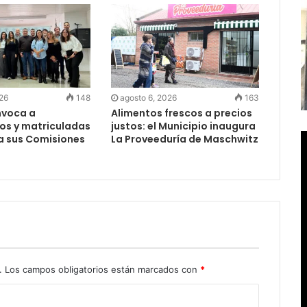
026
148
agosto 6, 2026
163
nvoca a
Alimentos frescos a precios
os y matriculadas
justos: el Municipio inaugura
a sus Comisiones
La Proveeduría de Maschwitz
s
.
Los campos obligatorios están marcados con
*