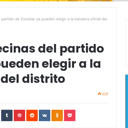
 partido de Escobar ya pueden elegir a la bandera oficial del
ecinas del partido
ueden elegir a la
del distrito
529
In
StumbleUpon
Tumblr
Pinterest
Reddit
VKontakte
Odnoklassniki
Pocket