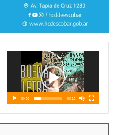
Reproductor
de
vídeo
00:00
00:10