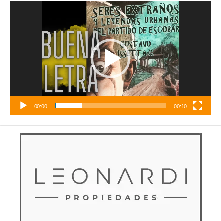
Reproductor
de
vídeo
00:00
00:10