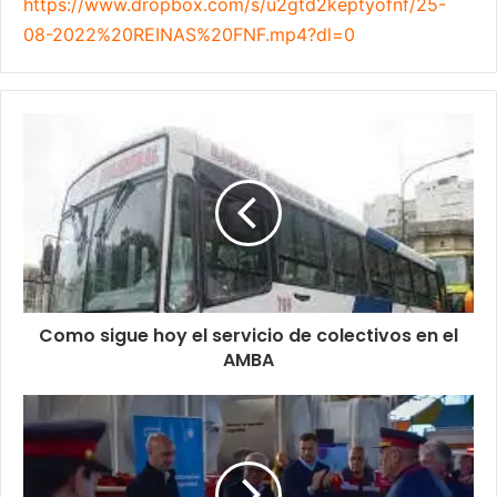
https://www.dropbox.com/s/
u2gtd2keptyofnf/25-
08-2022%
20REINAS%20FNF.mp4?dl=0
Como sigue hoy el servicio de colectivos en el
AMBA