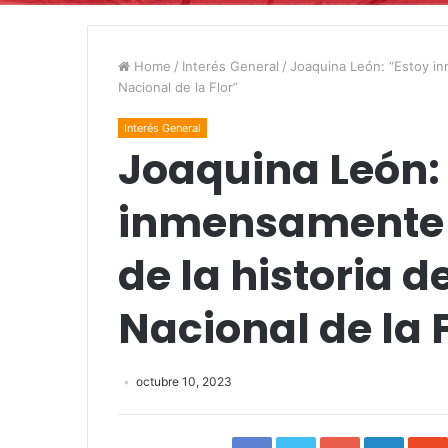
Home
/
Interés General
/
Joaquina León: “Estoy inm
Nacional de la Flor”
Interés General
Joaquina León:
inmensamente fe
de la historia de
Nacional de la 
octubre 10, 2023
Facebook
Twitter
Google+
Linked