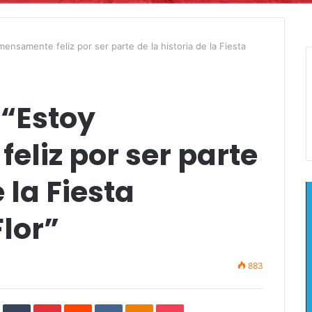
ensamente feliz por ser parte de la historia de la Fiesta
 “Estoy
liz por ser parte
 la Fiesta
Flor”
883
In
StumbleUpon
Tumblr
Pinterest
Reddit
VKontakte
Odnoklassniki
Pocket