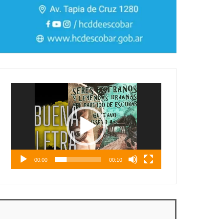
Reproductor
de
vídeo
00:00
00:10