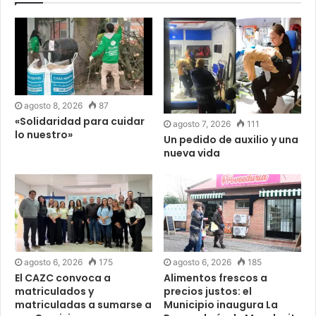
agosto 8, 2026
87
«Solidaridad para cuidar
agosto 7, 2026
111
lo nuestro»
Un pedido de auxilio y una
nueva vida
agosto 6, 2026
175
agosto 6, 2026
185
El CAZC convoca a
Alimentos frescos a
matriculados y
precios justos: el
matriculadas a sumarse a
Municipio inaugura La