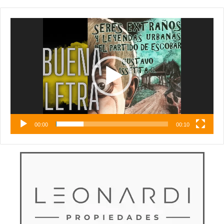
Reproductor
de
vídeo
00:00
00:10