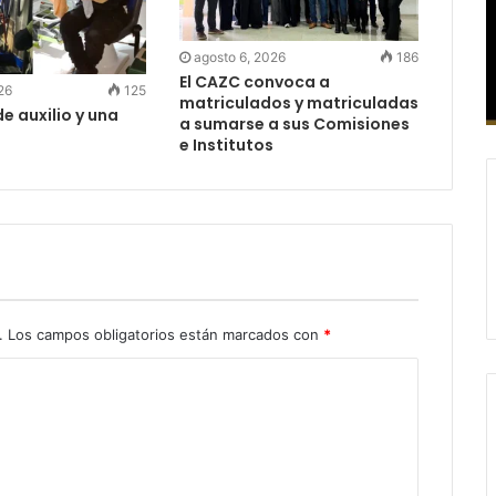
agosto 6, 2026
186
El CAZC convoca a
26
125
matriculados y matriculadas
e auxilio y una
a sumarse a sus Comisiones
e Institutos
.
Los campos obligatorios están marcados con
*