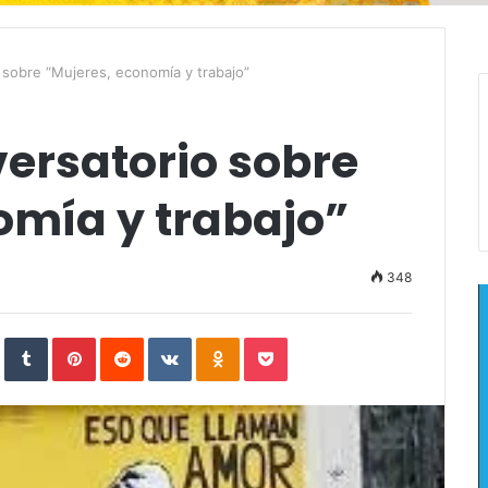
 sobre “Mujeres, economía y trabajo”
ersatorio sobre
omía y trabajo”
348
In
StumbleUpon
Tumblr
Pinterest
Reddit
VKontakte
Odnoklassniki
Pocket