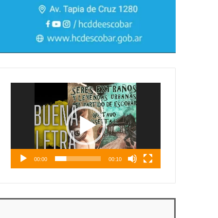
Reproductor
de
vídeo
00:00
00:10