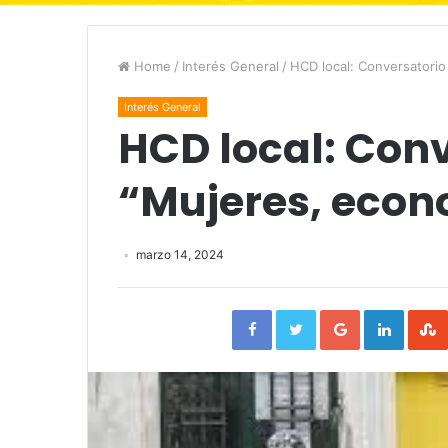
Home
/
Interés General
/
HCD local: Conversatorio
Interés General
HCD local: Conv
“Mujeres, econ
marzo 14, 2024
Facebook
Twitter
Google+
Linked