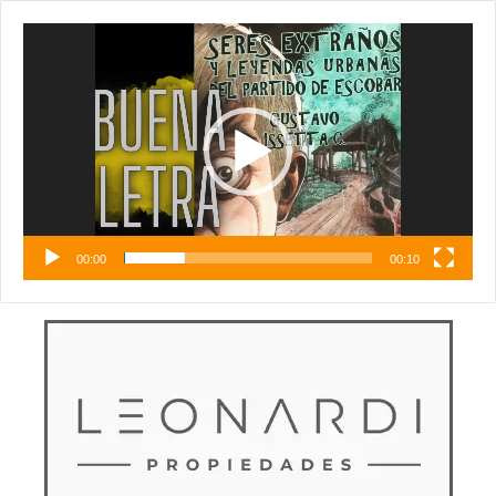
Reproductor
de
vídeo
00:00
00:10