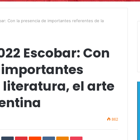
bar: Con la presencia de importantes referentes de la
 2022 Escobar: Con
e importantes
literatura, el arte
gentina
862
In
StumbleUpon
Tumblr
Pinterest
Reddit
VKontakte
Odnoklassniki
Pocket