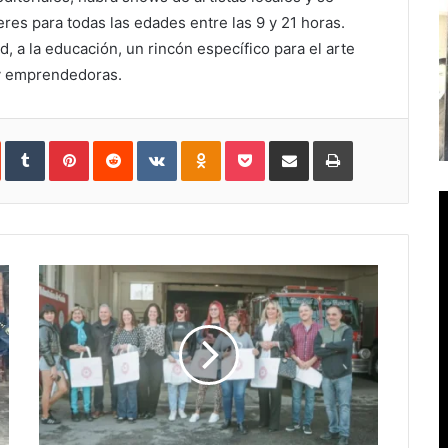
eres para todas las edades entre las 9 y 21 horas.
, a la educación, un rincón específico para el arte
 y emprendedoras.
In
StumbleUpon
Tumblr
Pinterest
Reddit
VKontakte
Odnoklassniki
Pocket
Compartir
Imprimir
vía
e-
mail