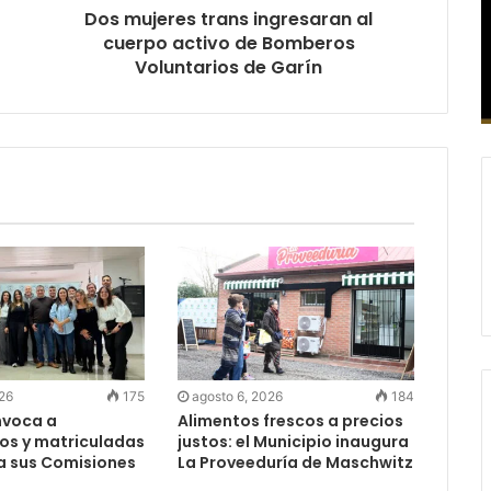
Dos mujeres trans ingresaran al
cuerpo activo de Bomberos
Voluntarios de Garín
026
175
agosto 6, 2026
184
nvoca a
Alimentos frescos a precios
os y matriculadas
justos: el Municipio inaugura
a sus Comisiones
La Proveeduría de Maschwitz
s