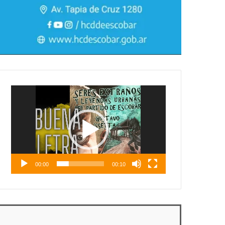
Reproductor
de
vídeo
00:00
00:10