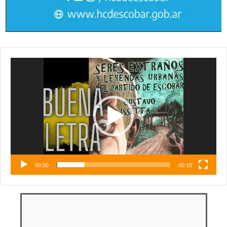
Reproductor
de
vídeo
00:00
00:10