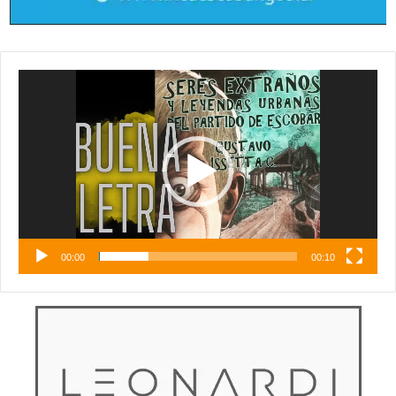
Reproductor
de
vídeo
00:00
00:10