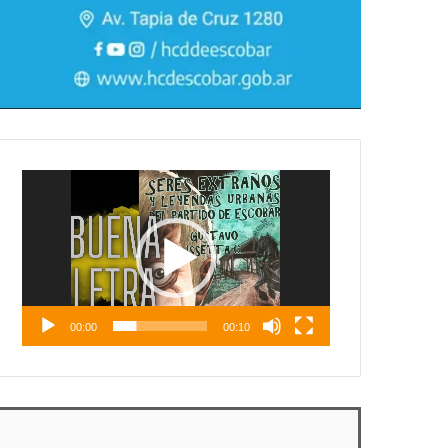
Reproductor
de
vídeo
00:00
00:10