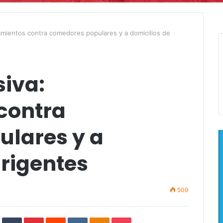
namientos contra comedores populares y a domicilios de
siva:
contra
lares y a
irigentes
509
In
StumbleUpon
Tumblr
Pinterest
Reddit
VKontakte
Odnoklassniki
Pocket