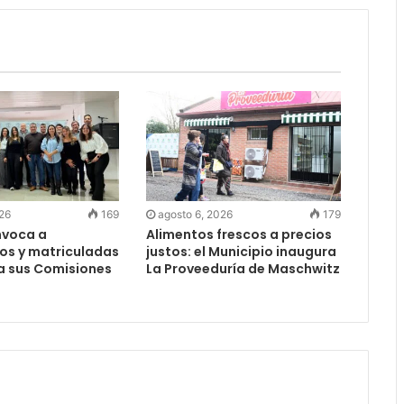
026
169
agosto 6, 2026
179
nvoca a
Alimentos frescos a precios
os y matriculadas
justos: el Municipio inaugura
a sus Comisiones
La Proveeduría de Maschwitz
s