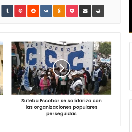
In
StumbleUpon
Tumblr
Pinterest
Reddit
VKontakte
Odnoklassniki
Pocket
Compartir
Imprimir
vía
e-
mail
Suteba Escobar se solidariza con
las organizaciones populares
perseguidas