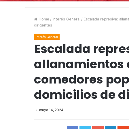
Home
/
Interés General
/
Escalada represiva: alla
dirigentes
Interés General
Escalada repre
allanamientos 
comedores popu
domicilios de d
mayo 14, 2024
Facebook
Twitter
Google+
Linked