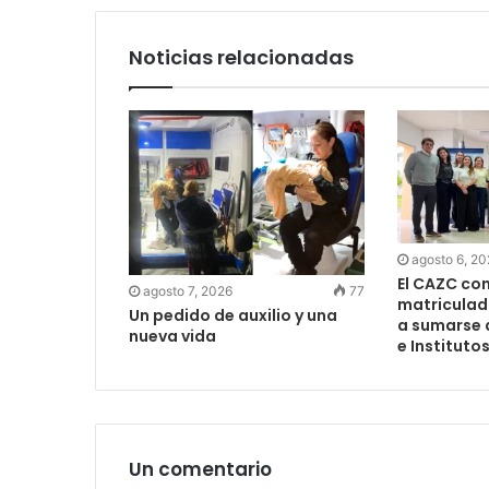
Noticias relacionadas
agosto 6, 2
El CAZC co
agosto 7, 2026
77
matriculad
Un pedido de auxilio y una
a sumarse 
nueva vida
e Instituto
Un comentario