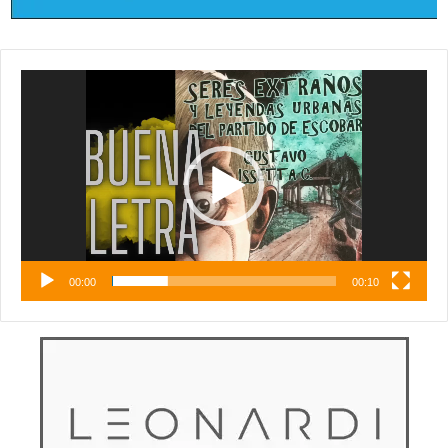
Reproductor
de
vídeo
00:00
00:10