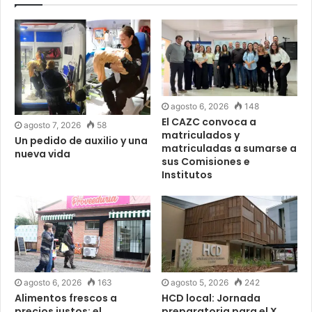
agosto 6, 2026
148
El CAZC convoca a
agosto 7, 2026
58
matriculados y
Un pedido de auxilio y una
matriculadas a sumarse a
nueva vida
sus Comisiones e
Institutos
agosto 6, 2026
163
agosto 5, 2026
242
Alimentos frescos a
HCD local: Jornada
precios justos: el
preparatoria para el X