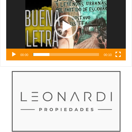
de
vídeo
00:00
00:10