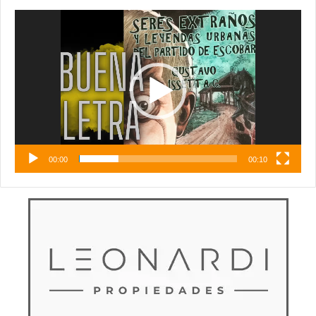
Reproductor
de
vídeo
00:00
00:10