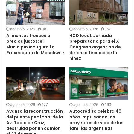
agosto 6, 2026
98
agosto 5, 2026
157
Alimentos frescos a
HCD local: Jornada
precios justos: el
preparatoria para el X
Municipio inaugura La
Congreso argentino de
Proveeduría de Maschwitz
defensa técnica de la
niñez
agosto 5, 2026
177
agosto 5, 2026
193
Avanza la reconstrucción
Autocrédito celebra 40
del puente peatonal de la
años impulsando los
Av. Tapia de Cruz,
proyectos de vida de las
destruida por un camión
familias argentinas
el 23 de mayo