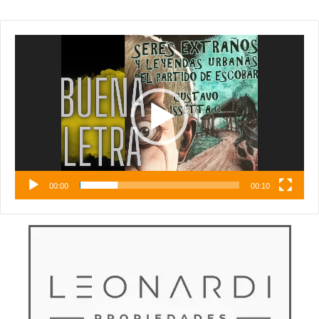
Reproductor
de
vídeo
00:00
00:10