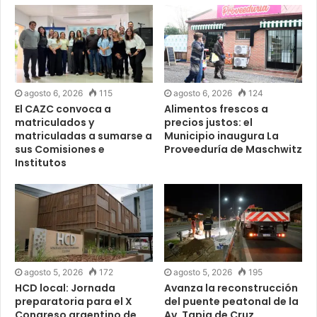
agosto 6, 2026
115
agosto 6, 2026
124
El CAZC convoca a
Alimentos frescos a
matriculados y
precios justos: el
matriculadas a sumarse a
Municipio inaugura La
sus Comisiones e
Proveeduría de Maschwitz
Institutos
agosto 5, 2026
172
agosto 5, 2026
195
HCD local: Jornada
Avanza la reconstrucción
preparatoria para el X
del puente peatonal de la
Congreso argentino de
Av. Tapia de Cruz,