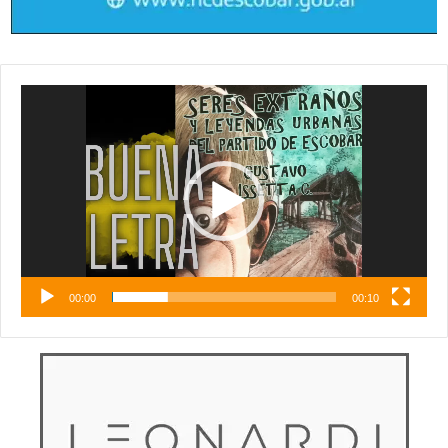
Reproductor
de
vídeo
00:00
00:10