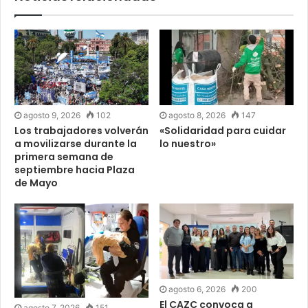
agosto 9, 2026
102
agosto 8, 2026
147
Los trabajadores volverán
«Solidaridad para cuidar
a movilizarse durante la
lo nuestro»
primera semana de
septiembre hacia Plaza
de Mayo
agosto 6, 2026
200
El CAZC convoca a
agosto 7, 2026
151