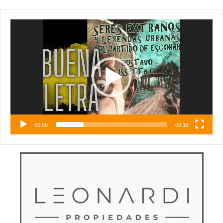
Reproductor
de
vídeo
00:00
00:10