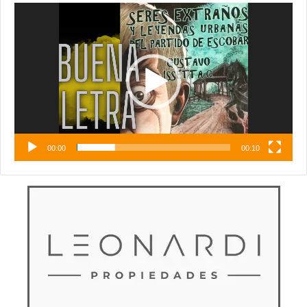
Reproductor
de
vídeo
00:00
00:10