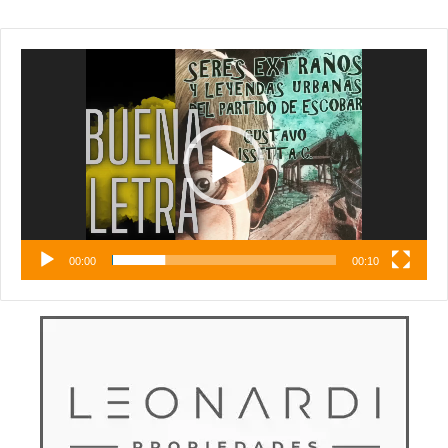
Reproductor
de
vídeo
00:00
00:10