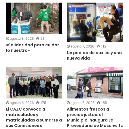
agosto 8, 2026
93
«Solidaridad para cuidar
agosto 7, 2026
112
lo nuestro»
Un pedido de auxilio y una
nueva vida
agosto 6, 2026
175
agosto 6, 2026
185
El CAZC convoca a
Alimentos frescos a
matriculados y
precios justos: el
matriculadas a sumarse a
Municipio inaugura La
sus Comisiones e
Proveeduría de Maschwitz