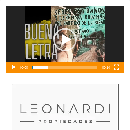
Reproductor
de
vídeo
00:00
00:10