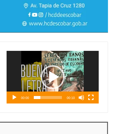
Reproductor
de
vídeo
00:00
00:10