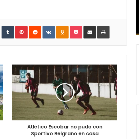
In
StumbleUpon
Tumblr
Pinterest
Reddit
VKontakte
Odnoklassniki
Pocket
Compartir
Imprimir
vía
e-
mail
Atlético Escobar no pudo con
Sportivo Belgrano en casa