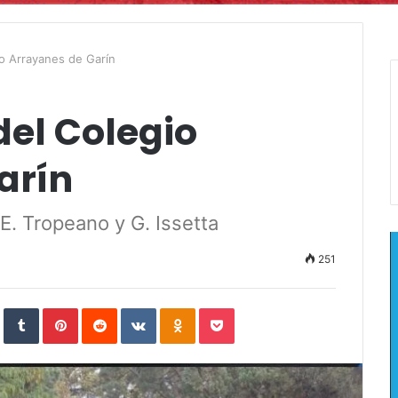
io Arrayanes de Garín
del Colegio
arín
E. Tropeano y G. Issetta
251
In
StumbleUpon
Tumblr
Pinterest
Reddit
VKontakte
Odnoklassniki
Pocket