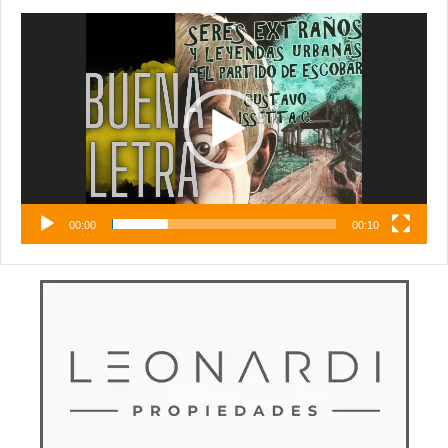
Reproductor
de
vídeo
00:00
00:10