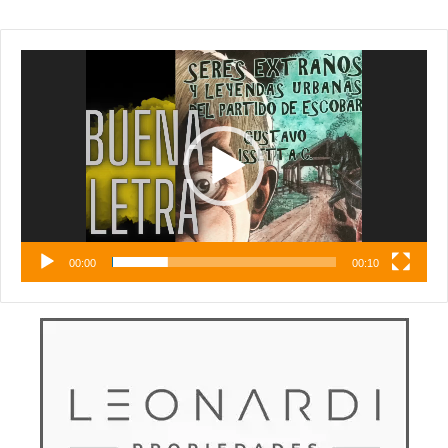
Reproductor
de
vídeo
00:00
00:10