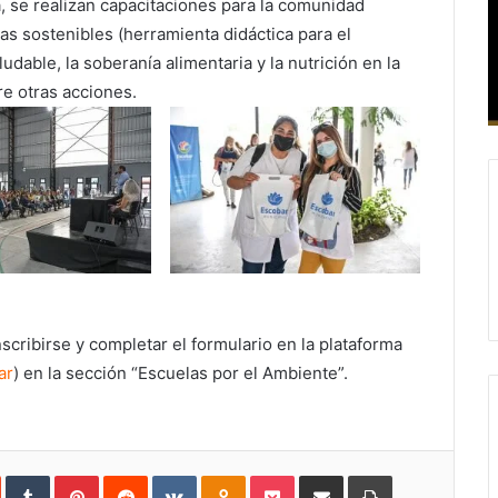
a, se realizan capacitaciones para la comunidad
as sostenibles (herramienta didáctica para el
dable, la soberanía alimentaria y la nutrición en la
re otras acciones.
scribirse y completar el formulario en la plataforma
ar
) en la sección “Escuelas por el Ambiente”.
In
StumbleUpon
Tumblr
Pinterest
Reddit
VKontakte
Odnoklassniki
Pocket
Compartir
Imprimir
vía