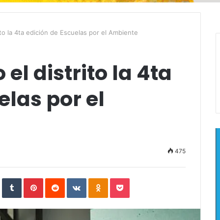
ito la 4ta edición de Escuelas por el Ambiente
 el distrito la 4ta
elas por el
475
In
StumbleUpon
Tumblr
Pinterest
Reddit
VKontakte
Odnoklassniki
Pocket