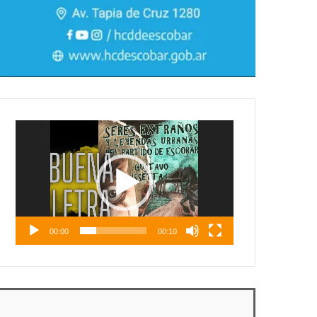
Reproductor
de
vídeo
00:00
00:10