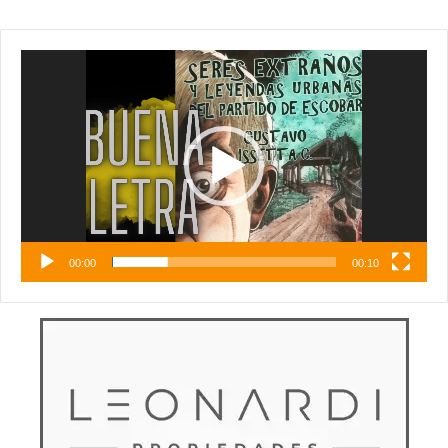
Reproductor
de
vídeo
00:00
00:10