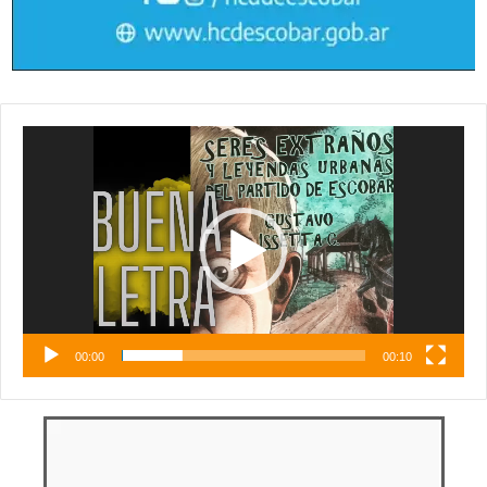
Reproductor
de
vídeo
00:00
00:10