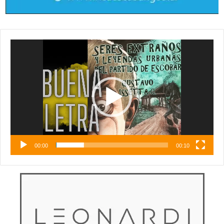
Reproductor
de
vídeo
00:00
00:10