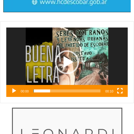
Reproductor
de
vídeo
00:00
00:10